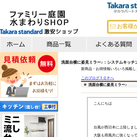
お客様
キッチン
バス
洗面台
よくある質問
メーカー比較
洗面台横に姿見ミラー♪：システムキッチ
新商品・お得情報いろいろ掲載し
このブログＴＯＰへ
洗面台横に姿見ミラー♪
こんにちは
台風が西日本に上陸しま
大阪も雨風共に強くなっ