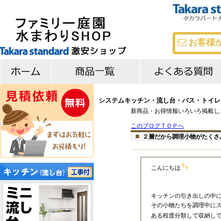
お客様
キッチン
バス
洗面台
よくある質問
メーカー比較
システムキッチン・流し台・バス・トイレが
新商品・お得情報いろいろ掲載し
このブログＴＯＰへ
２層だから調理小物がたくさ
こんにちは
キッチンの引き出しの中
その小物たちを調理中に
ある程度分類して収納し