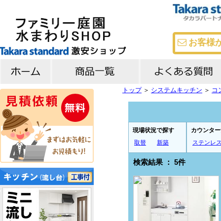
お客様
トップ
＞
システムキッチン
＞
コ
キッチン
バス
洗面台
よくある質問
メーカー比較
現場状況で探す
カウンター
取替
新築
ステンレ
検索結果 ： 5件