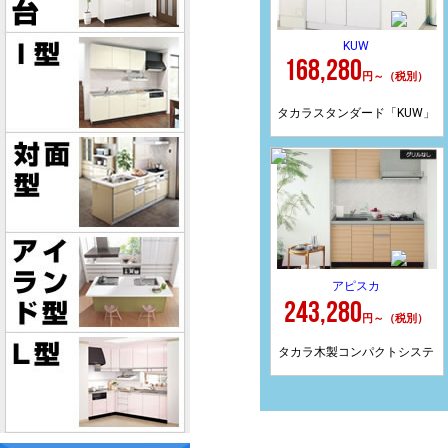
KUW
168,280
円～（税別）
タカラスタンダード「KUW」
は、ワンルームマンションや
会社の給湯室などにオススメ
します。幅９０ｃｍからあり
アピスカ
243,280
ますし、加熱機器がホットプ
円～（税別）
タカラ木製コンパクトシステ
レートですので、お手入れも
ムミニキッチンのアピスカ。
楽です。オプションで小さな