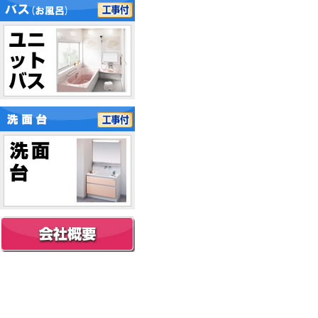
サイズは小さくても、システ
冷蔵庫も装備できます。 比
ムキッチンのデザインと機能
較商品としては、ハウステッ
性を表現した新ジャンルキッ
ク「ＫＭ」・パナソニック
チンです。小さな分譲マンシ
「ＭＫＶ」・クリナップ「ミ
ョンや単身世帯にちょうど良
ニキッチン」・リクシル「ミ
いサイズのキッチンです。サ
ニキッチン」・ナスラック
イズもＷ１２０ｃｍからあり
「ミニキッチン」になりま
ます。比較商品としてはリク
す。 仕様はどこもほぼ同じ
シル「ティオ」・クリナップ
です。
「コルティ」・ハウステック