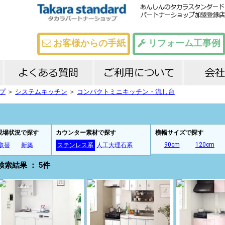
お客様からの手紙
リフォーム工事例
プ
＞
システムキッチン
＞
コンパクトミニキッチン・流し台
よくある質問
メーカー比較
工事までの流れ
お支払いについて
会社
代表
店舗
スタ
ブロ
現場状況で探す
カウンター素材で探す
横幅サイズで探す
90cm
120cm
取替
新築
ステンレス系
人工大理石系
検索結果 ： 5件