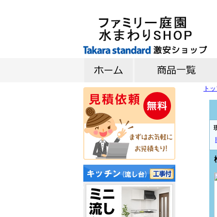
トッ
キッチン
バス
洗面台