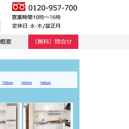
概要
挨拶
紹介
ッフ紹介
グ
150cm
165cm
180cm