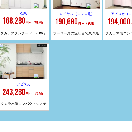
KUW
ロイヤル（コンロ別)
アピスカ（コ
168,280
190,680
194,000
円～（税別）
円～（税別）
タカラスタンダード「KUW」
ホーロー扉の流し台で業界最
タカラ木製コン
は、ワンルームマンションや
安が「ロイヤル」。コンロ別
ムミニキッチン
会社の給湯室などにオススメ
なのでリフォームをお考えの
コンロ別なので
します。幅９０ｃｍからあり
一般の方は少なく、実際は公
お考えの一般の
アピスカ
243,280
ますし、加熱機器がホットプ
団やマンションアパートオー
実際は公団やマ
円～（税別）
タカラ木製コンパクトシステ
レートですので、お手入れも
ナーの方々に需要があると思
ートオーナーの
ムミニキッチンのアピスカ。
楽です。オプションで小さな
いますので、理由はホーロー
あると思い