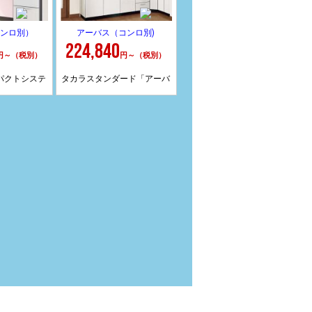
ンロ別）
アーバス（コンロ別)
224,840
円～（税別）
円～（税別）
パクトシステ
タカラスタンダード「アーバ
のアピスカ。
ス（コンロ別)」は、ホーロー
リフォームを
扉のセパレート流し台キッチ
方は少なく、
ン。コンロ別なのでリフォー
ンションアパ
ムをお考えの一般の方は少な
方々に需要が
く、実際は公団やマンション
ます。
アパートオーナーの方々に需