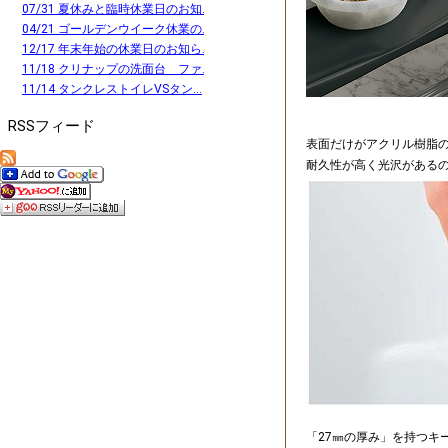
07/31 夏休みと臨時休業日のお知...
04/21 ゴールデンウイーク休業の...
12/17 年末年始の休業日のお知ら...
11/18 クリナップの洗面台 ファ...
11/14 タンクレストイレVSタン...
RSSフィード
表面だけがアクリル樹脂
耐久性が高く光沢がある
「27㎜の厚み」を持つキ