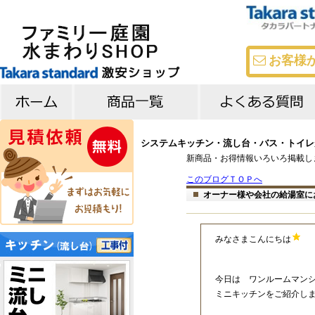
お客様
キッチン
バス
洗面台
よくある質問
メーカー比較
システムキッチン・流し台・バス・トイレが
新商品・お得情報いろいろ掲載し
このブログＴＯＰへ
オーナー様や会社の給湯室に
みなさまこんにちは
今日は ワンルームマン
ミニキッチンをご紹介し