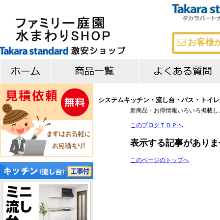
お客様
キッチン
バス
洗面台
よくある質問
メーカー比較
システムキッチン・流し台・バス・トイレが
新商品・お得情報いろいろ掲載し
このブログＴＯＰへ
表示する記事がありま
このページのトップへ